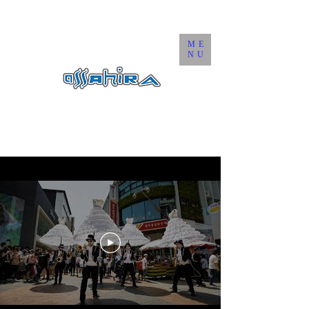
ME
NU